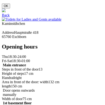
OK
Back
Kaminstübchen
Address
Hauptstraße 418
65760 Eschborn
Opening hours
Thu
18:30-24:00
Fri-Sat
18:30-01:00
Main entrance
Steps in front of the door
13
Height of steps
17 cm
Handrail
right
Area in front of the door: width
132 cm
length
150 cm
Door opens outwards
manually
Width of door
75 cm
1st basement floor