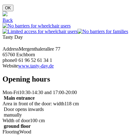
OK
Back
Tasty Day
Address
Mergenthalerallee 77
65760 Eschborn
phone
0 61 96 52 61 34 1
Website
www.tasty-day.de
Opening hours
Mon-Fri
10:30-14:30 and 17:00-20:00
Main entrance
Area in front of the door: width
118 cm
Door opens inwards
manually
Width of door
100 cm
ground floor
Flooring
Wood