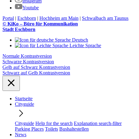
Instagram
Youtube
Portal
|
Eschborn
|
Hochheim am Main
|
Schwalbach am Taunus
© KiKo – Büro für Kommunikation
Stadt Eschborn
Deutsch
Leichte Sprache
Normale Kontrastversion
Schwarze Kontrastversion
Gelb auf Schwarz Kontrastversion
Schwarz auf Gelb Kontrastversion
Startseite
Cityguide
Cityguide
Help for the search
Explanation search-filter
Parking Places
Toilets
Bushaltestellen
News