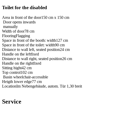
Toilet for the disabled
Area in front of the door
150 cm x 150 cm
Door opens inwards
manually
Width of door
78 cm
Flooring
Flagging
Space in front of the booth: width
127 cm
Space in front of the toilet: width
90 cm
Distance to wall left, seated position
24 cm
Handle on the left
fixed
Distance to wall right, seated position
26 cm
Handle on the right
fixed
Sitting hight
42 cm
Top control
102 cm
Basin wheelchair-accessible
Heigth lower edge
77 cm
Location
Im Nebengebäude, autom. Tür 1,30 breit
Service