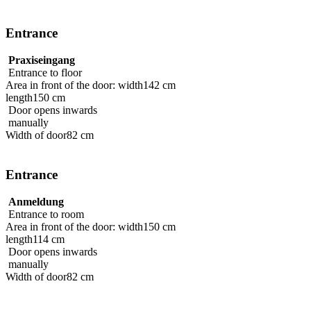
Entrance
Praxiseingang
Entrance to floor
Area in front of the door: width
142 cm
length
150 cm
Door opens inwards
manually
Width of door
82 cm
Entrance
Anmeldung
Entrance to room
Area in front of the door: width
150 cm
length
114 cm
Door opens inwards
manually
Width of door
82 cm