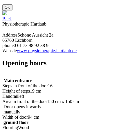
OK
Back
Physiotherapie Hartlaub
Address
Schöne Aussicht 2a
65760 Eschborn
phone
0 61 73 98 92 38 9
Website
www.physiotherapie-hartlaub.de
Opening hours
Main entrance
Steps in front of the door
16
Height of steps
19 cm
Handrail
left
Area in front of the door
150 cm x 150 cm
Door opens inwards
manually
Width of door
94 cm
ground floor
Flooring
Wood