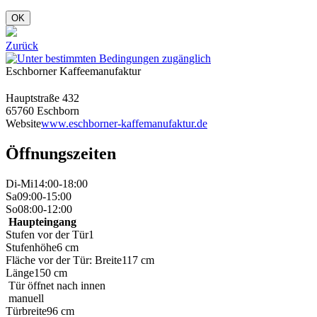
OK
Zurück
Eschborner Kaffeemanufaktur
Hauptstraße 432
65760 Eschborn
Website
www.eschborner-kaffemanufaktur.de
Öffnungszeiten
Di-Mi
14:00-18:00
Sa
09:00-15:00
So
08:00-12:00
Haupteingang
Stufen vor der Tür
1
Stufenhöhe
6 cm
Fläche vor der Tür: Breite
117 cm
Länge
150 cm
Tür öffnet nach innen
manuell
Türbreite
96 cm