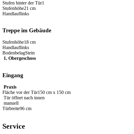
Stufen hinter der Tür
1
Stufenhöhe
21 cm
Handlauf
links
Treppe im Gebäude
Stufenhöhe
18 cm
Handlauf
links
Bodenbelag
Stein
1. Obergeschoss
Eingang
Praxis
Fläche vor der Tür
150 cm x 150 cm
Tür öffnet nach innen
manuell
Türbreite
96 cm
Service