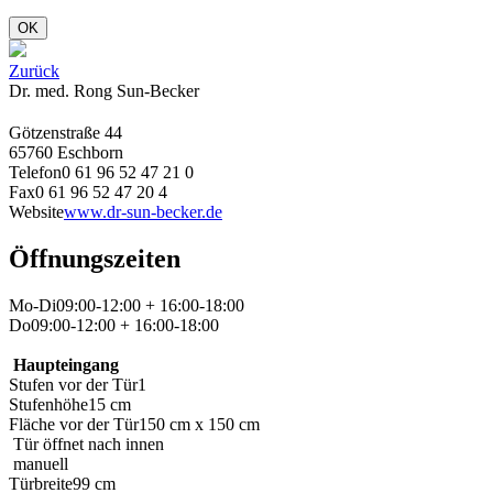
OK
Zurück
Dr. med. Rong Sun-Becker
Götzenstraße 44
65760 Eschborn
Telefon
0 61 96 52 47 21 0
Fax
0 61 96 52 47 20 4
Website
www.dr-sun-becker.de
Öffnungszeiten
Mo-Di
09:00-12:00 + 16:00-18:00
Do
09:00-12:00 + 16:00-18:00
Haupteingang
Stufen vor der Tür
1
Stufenhöhe
15 cm
Fläche vor der Tür
150 cm x 150 cm
Tür öffnet nach innen
manuell
Türbreite
99 cm