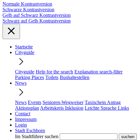
Normale Kontrastversion
Schwarze Kontrastversion
Gelb auf Schwarz Kontrastversion
Schwarz auf Gelb Kontrastversion
Startseite
Cityguide
Cityguide
Help for the search
Explanation search-filter
Parking Places
Toilets
Bushaltestellen
News
News
Events
Senioren-Wegweiser
Taxischein Antrag
Aktionsplan
Arbeitskreis Inklusion
Leichte Sprache Links
Contact
Impressum
Login
Stadt Eschborn
Im Stadtführer suchen