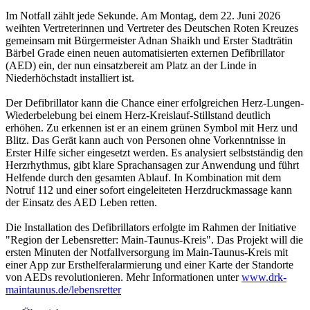
Im Notfall zählt jede Sekunde. Am Montag, dem 22. Juni 2026
weihten Vertreterinnen und Vertreter des Deutschen Roten Kreuzes
gemeinsam mit Bürgermeister Adnan Shaikh und Erster Stadträtin
Bärbel Grade einen neuen automatisierten externen Defibrillator
(AED) ein, der nun einsatzbereit am Platz an der Linde in
Niederhöchstadt installiert ist.
Der Defibrillator kann die Chance einer erfolgreichen Herz-Lungen-
Wiederbelebung bei einem Herz-Kreislauf-Stillstand deutlich
erhöhen. Zu erkennen ist er an einem grünen Symbol mit Herz und
Blitz. Das Gerät kann auch von Personen ohne Vorkenntnisse in
Erster Hilfe sicher eingesetzt werden. Es analysiert selbstständig den
Herzrhythmus, gibt klare Sprachansagen zur Anwendung und führt
Helfende durch den gesamten Ablauf. In Kombination mit dem
Notruf 112 und einer sofort eingeleiteten Herzdruckmassage kann
der Einsatz des AED Leben retten.
Die Installation des Defibrillators erfolgte im Rahmen der Initiative
"Region der Lebensretter: Main-Taunus-Kreis". Das Projekt will die
ersten Minuten der Notfallversorgung im Main-Taunus-Kreis mit
einer App zur Ersthelferalarmierung und einer Karte der Standorte
von AEDs revolutionieren. Mehr Informationen unter
www.drk-
maintaunus.de/lebensretter