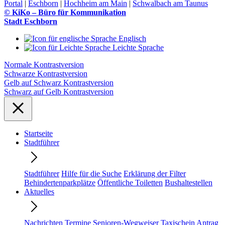
Portal
|
Eschborn
|
Hochheim am Main
|
Schwalbach am Taunus
© KiKo – Büro für Kommunikation
Stadt Eschborn
Englisch
Leichte Sprache
Normale Kontrastversion
Schwarze Kontrastversion
Gelb auf Schwarz Kontrastversion
Schwarz auf Gelb Kontrastversion
Startseite
Stadtführer
Stadtführer
Hilfe für die Suche
Erklärung der Filter
Behindertenparkplätze
Öffentliche Toiletten
Bushaltestellen
Aktuelles
Nachrichten
Termine
Senioren-Wegweiser
Taxischein Antrag