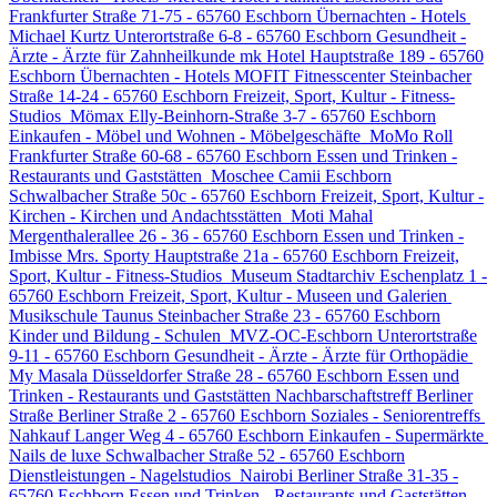
Frankfurter Straße 71-75 - 65760 Eschborn
Übernachten - Hotels
Michael Kurtz
Unterortstraße 6-8 - 65760 Eschborn
Gesundheit -
Ärzte - Ärzte für Zahnheilkunde
mk Hotel
Hauptstraße 189 - 65760
Eschborn
Übernachten - Hotels
MOFIT Fitnesscenter
Steinbacher
Straße 14-24 - 65760 Eschborn
Freizeit, Sport, Kultur - Fitness-
Studios
Mömax
Elly-Beinhorn-Straße 3-7 - 65760 Eschborn
Einkaufen - Möbel und Wohnen - Möbelgeschäfte
MoMo Roll
Frankfurter Straße 60-68 - 65760 Eschborn
Essen und Trinken -
Restaurants und Gaststätten
Moschee Camii Eschborn
Schwalbacher Straße 50c - 65760 Eschborn
Freizeit, Sport, Kultur -
Kirchen - Kirchen und Andachtsstätten
Moti Mahal
Mergenthalerallee 26 - 36 - 65760 Eschborn
Essen und Trinken -
Imbisse
Mrs. Sporty
Hauptstraße 21a - 65760 Eschborn
Freizeit,
Sport, Kultur - Fitness-Studios
Museum Stadtarchiv
Eschenplatz 1 -
65760 Eschborn
Freizeit, Sport, Kultur - Museen und Galerien
Musikschule Taunus
Steinbacher Straße 23 - 65760 Eschborn
Kinder und Bildung - Schulen
MVZ-OC-Eschborn
Unterortstraße
9-11 - 65760 Eschborn
Gesundheit - Ärzte - Ärzte für Orthopädie
My Masala
Düsseldorfer Straße 28 - 65760 Eschborn
Essen und
Trinken - Restaurants und Gaststätten
Nachbarschaftstreff Berliner
Straße
Berliner Straße 2 - 65760 Eschborn
Soziales - Seniorentreffs
Nahkauf
Langer Weg 4 - 65760 Eschborn
Einkaufen - Supermärkte
Nails de luxe
Schwalbacher Straße 52 - 65760 Eschborn
Dienstleistungen - Nagelstudios
Nairobi
Berliner Straße 31-35 -
65760 Eschborn
Essen und Trinken - Restaurants und Gaststätten