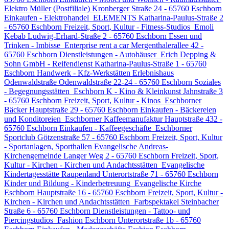
Elektro Müller (Postfiliale)
Kronberger Straße 24 - 65760 Eschborn
Einkaufen - Elektrohandel
ELEMENTS
Katharina-Paulus-Straße 2
- 65760 Eschborn
Freizeit, Sport, Kultur - Fitness-Studios
Emoli
Kebab
Ludwig-Erhard-Straße 2 - 65760 Eschborn
Essen und
Trinken - Imbisse
Enterprise rent a car
Mergenthalerallee 42 -
65760 Eschborn
Dienstleistungen - Autohäuser
Erich Depping &
Sohn GmbH - Reifendienst
Katharina-Paulus-Straße 1 - 65760
Eschborn
Handwerk - Kfz-Werkstätten
Erlebnishaus
Odenwaldstraße
Odenwaldstraße 22-24 - 65760 Eschborn
Soziales
- Begegnungsstätten
Eschborn K - Kino & Kleinkunst
Jahnstraße 3
- 65760 Eschborn
Freizeit, Sport, Kultur - Kinos
Eschborner
Bäcker
Hauptstraße 29 - 65760 Eschborn
Einkaufen - Bäckereien
und Konditoreien
Eschborner Kaffeemanufaktur
Hauptstraße 432 -
65760 Eschborn
Einkaufen - Kaffeegeschäfte
Eschborner
Sportclub
Götzenstraße 57 - 65760 Eschborn
Freizeit, Sport, Kultur
- Sportanlagen, Sporthallen
Evangelische Andreas-
Kirchengemeinde
Langer Weg 2 - 65760 Eschborn
Freizeit, Sport,
Kultur - Kirchen - Kirchen und Andachtsstätten
Evangelische
Kindertagesstätte Raupenland
Unterortstraße 71 - 65760 Eschborn
Kinder und Bildung - Kinderbetreuung
Evangelische Kirche
Eschborn
Hauptstraße 16 - 65760 Eschborn
Freizeit, Sport, Kultur -
Kirchen - Kirchen und Andachtsstätten
Farbspektakel
Steinbacher
Straße 6 - 65760 Eschborn
Dienstleistungen - Tattoo- und
Piercingstudios
Fashion Eschborn
Unterortstraße 1b - 65760