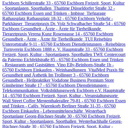
Eschborn
Schillerstraße 33 - 65760 Eschborn
Freizeit, Sport, Kultur
- Sportanlagen, Sporthallen
Thaitime
Düsseldorfer Straße 32 -
65760 Eschborn
Essen und Trinken - Imbisse
Tiefgarage
Rathausplatz
Rathausplatz 18-32 - 65760 Eschborn
Verkehr -
Parkhäuser
Tierarztpraxis Dr. Volz
Schwalbacher Straße 54 - 65760
Eschborn
Gesundheit - Ärzte - Ärzte für Tierheilkunde
Tierarztpraxis Verena Kunz
Rosengasse 14 - 65760 Eschborn
Gesundheit - Ärzte - Ärzte für Tierheilkunde
TUI Reisebüro
Unterortstraße 9-11 - 65760 Eschborn
Dienstleistungen - Reisebüros
Turnverein Eschborn 1888 e. V.
Hauptstraße 33 - 65760 Eschborn
Freizeit, Sport, Kultur - Sportanlagen, Sporthallen
TWE Centercourt
da Palermo
Eichfeldstraße 85 - 65760 Eschborn
Essen und Trinken
- Restaurants und Gaststätten
Vino
Elly-Beinhorn-Straße 1b -
65760 Eschborn
Einkaufen - Weinhandlungen
VitalMed Praxis für
Gesundheit und Ästhetik
Im Trollinger 3 - 65760 Eschborn
Gesundheit - Heilpraktiker
Vodafone Business Premium Store
Ginnheimer Straße 17 - 65760 Eschborn
Dienstleistungen -
Telekommunikation
Volksbildungswerk Eschborn e.V.
Hauptstraße
14 - 65760 Eschborn
Freizeit, Sport, Kultur - Veranstaltungsorte
Wall Street Coffee
Mergenthalerallee 79-81 - 65760 Eschborn
Essen
und Trinken - Cafés
Warenkorb
Berliner Straße 31-35 - 65760
Eschborn
Einkaufen - Lebensmittelgeschäfte
Westerbach
Sportanlage
Georg-Büchner-Straße 30 - 65760 Eschborn
Freizeit,
Sport, Kultur - Sportanlagen, Sporthallen
Westerbachhalle
Georg-
Büchner-Straße 30 - 65760 Eschborn
Freizeit, Sport, Kultur -