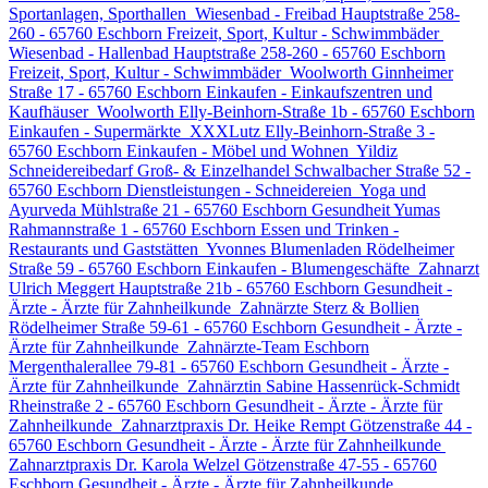
Sportanlagen, Sporthallen
Wiesenbad - Freibad
Hauptstraße 258-
260 - 65760 Eschborn
Freizeit, Sport, Kultur - Schwimmbäder
Wiesenbad - Hallenbad
Hauptstraße 258-260 - 65760 Eschborn
Freizeit, Sport, Kultur - Schwimmbäder
Woolworth
Ginnheimer
Straße 17 - 65760 Eschborn
Einkaufen - Einkaufszentren und
Kaufhäuser
Woolworth
Elly-Beinhorn-Straße 1b - 65760 Eschborn
Einkaufen - Supermärkte
XXXLutz
Elly-Beinhorn-Straße 3 -
65760 Eschborn
Einkaufen - Möbel und Wohnen
Yildiz
Schneidereibedarf Groß- & Einzelhandel
Schwalbacher Straße 52 -
65760 Eschborn
Dienstleistungen - Schneidereien
Yoga und
Ayurveda
Mühlstraße 21 - 65760 Eschborn
Gesundheit
Yumas
Rahmannstraße 1 - 65760 Eschborn
Essen und Trinken -
Restaurants und Gaststätten
Yvonnes Blumenladen
Rödelheimer
Straße 59 - 65760 Eschborn
Einkaufen - Blumengeschäfte
Zahnarzt
Ulrich Meggert
Hauptstraße 21b - 65760 Eschborn
Gesundheit -
Ärzte - Ärzte für Zahnheilkunde
Zahnärzte Sterz & Bollien
Rödelheimer Straße 59-61 - 65760 Eschborn
Gesundheit - Ärzte -
Ärzte für Zahnheilkunde
Zahnärzte-Team Eschborn
Mergenthalerallee 79-81 - 65760 Eschborn
Gesundheit - Ärzte -
Ärzte für Zahnheilkunde
Zahnärztin Sabine Hassenrück-Schmidt
Rheinstraße 2 - 65760 Eschborn
Gesundheit - Ärzte - Ärzte für
Zahnheilkunde
Zahnarztpraxis Dr. Heike Rempt
Götzenstraße 44 -
65760 Eschborn
Gesundheit - Ärzte - Ärzte für Zahnheilkunde
Zahnarztpraxis Dr. Karola Welzel
Götzenstraße 47-55 - 65760
Eschborn
Gesundheit - Ärzte - Ärzte für Zahnheilkunde