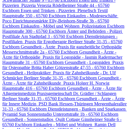
Schwalbacher Straße 9 - 65760 Eschborn
Essen und Trinken -
Pizzerien
Pizzeria Venezia
Rödelheimer Straße 44 - 65760
Eschborn
Essen und Trinken - Pizzerien
Plenefisch Textil
Hauptstraße 350 - 65760 Eschborn
Einkaufen - Modegeschäfte
Poco Einrichtungsmärkte
Elly-Beinhorn-Straße 3b - 65760
Eschborn
Einkaufen - Möbel und Wohnen
Polizeistation Eschborn
Hauptstraße 300 - 65760 Eschborn
Ämter und Behörden - Polizei
Postfiliale
Am Stadtpfad 3 - 65760 Eschborn
Dienstleistungen -
Postfilialen
Praxis für Ergotherapie
Berliner Straße 31-35 - 65760
Eschborn
Gesundheit - Ärzte
Praxis für ganzheitliche Orthopädie
Messerschmittstraße 2a - 65760 Eschborn
Gesundheit - Ärzte -
Ärzte für Orthopädie
Praxis für Logopädie - Jasmin Radermacher
Hauptstraße 31 - 65760 Eschborn
Gesundheit - Logopäden
Praxis
für Osteopathie Britta Haber
Götzenstraße 47-55 - 65760 Eschborn
Gesundheit - Heilpraktiker
Praxis für Zahnheilkunde - Dr. Ulf
Schmücker
Berliner Straße 31-35 - 65760 Eschborn
Gesundheit -
Ärzte - Ärzte für Zahnheilkunde
Praxis Holger H. Norwig
Hauptstraße 416 - 65760 Eschborn
Gesundheit - Ärzte - Ärzte für
Allgemeinmedizin
Praxisgemeinschaft Dr. Grädler / Schlangen
Berliner Straße 31-35 - 65760 Eschborn
Gesundheit - Ärzte - Ärzte
für Innere Medizin
PSD Bank Hessen-Thüringen
Mergenthalerallee
31-33 - 65760 Eschborn
Dienstleistungen - Banken und Sparkassen
Pyramid Sun Sonnenstudio
Unterortstraße 1b - 65760 Eschborn
Gesundheit - Sonnenstudios
Quilt Cottage
Ginnheimer Straße 6 -
65760 Eschborn
Einkaufen - Möbel und Wohnen
Ramin Dell