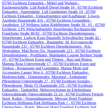
65760 Eschborn
Einkaufen - Möbel und Wohnen -
Küchengeschäfte
Lidl
Rudolf-Diesel-Straße 16 - 65760 Eschborn
Einkaufen - Supermärkte
Lidl
Ginnheimer Straße 10 - 65760
Eschborn
Einkaufen - Einkaufszentren und Kaufhäuser
Löwen-
Apotheke
Hauptstraße 416 - 65760 Eschborn
Gesundheit -
Apotheken
LP Wellness Salon
Rödelheimer Straße 59 - 61 - 65760
Eschborn
LPS Wirtschaftsprüfer Steuerberater Rechtsanwälte
Frankfurter Straße 80-82 - 65760 Eschborn
Dienstleistungen -
Steuerberater
Ludwig Kunz Baustoffe
Schwalbacher Straße 42 -
65760 Eschborn
Einkaufen - Baumärkte
M. Krzyzanowski
Hauptstraße 231 - 65760 Eschborn
Dienstleistungen - Kfz-
Werkstätten
Mail Boxes Etc.
Hauptstraße 223 - 65760 Eschborn
Dienstleistungen - Postfilialen
Mainhatten Lounge
Berliner Straße
19 - 65760 Eschborn
Essen und Trinken - Bars und Bistros
Mamma Rosa
Unterortstraße 17 - 65760 Eschborn
Essen und
Trinken - Restaurants und Gaststätten
Marina Mode und
Accessoires
Langer Weg 4 - 65760 Eschborn
Einkaufen -
Modegeschäfte - Damenmoden
Maximed - Ambulanter
Pflegedienst
Unterortstraße 27 - 65760 Eschborn
Soziales -
Pflegedienste
Meda TS
Hauptstraße 235 - 65760 Eschborn
Einkaufen - Tankstellen
Mehrzweckraum im Erlebnishaus
Odenwaldstraße
Odenwaldstraße 22-24 - 65760 Eschborn
Freizeit,
Sport, Kultur - Veranstaltungsorte
Mercure Hotel Frankfurt
Eschborn Helfmann-Park
Helfmann-Park 1 - 65760 Eschborn
Übernachten - Hotels
Mercure Hotel Frankfurt Eschborn Süd