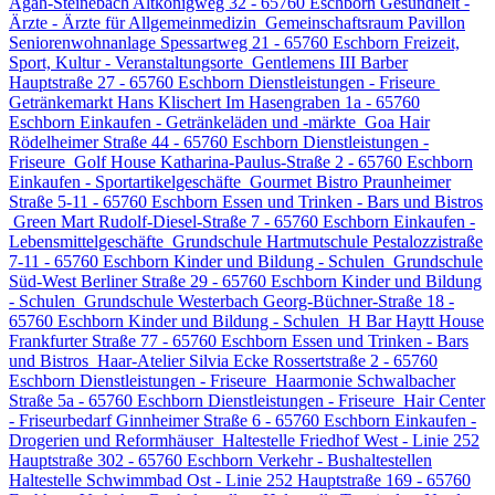
Agah-Steinebach
Altkönigweg 32 - 65760 Eschborn
Gesundheit -
Ärzte - Ärzte für Allgemeinmedizin
Gemeinschaftsraum Pavillon
Seniorenwohnanlage
Spessartweg 21 - 65760 Eschborn
Freizeit,
Sport, Kultur - Veranstaltungsorte
Gentlemens III Barber
Hauptstraße 27 - 65760 Eschborn
Dienstleistungen - Friseure
Getränkemarkt Hans Klischert
Im Hasengraben 1a - 65760
Eschborn
Einkaufen - Getränkeläden und -märkte
Goa Hair
Rödelheimer Straße 44 - 65760 Eschborn
Dienstleistungen -
Friseure
Golf House
Katharina-Paulus-Straße 2 - 65760 Eschborn
Einkaufen - Sportartikelgeschäfte
Gourmet Bistro
Praunheimer
Straße 5-11 - 65760 Eschborn
Essen und Trinken - Bars und Bistros
Green Mart
Rudolf-Diesel-Straße 7 - 65760 Eschborn
Einkaufen -
Lebensmittelgeschäfte
Grundschule Hartmutschule
Pestalozzistraße
7-11 - 65760 Eschborn
Kinder und Bildung - Schulen
Grundschule
Süd-West
Berliner Straße 29 - 65760 Eschborn
Kinder und Bildung
- Schulen
Grundschule Westerbach
Georg-Büchner-Straße 18 -
65760 Eschborn
Kinder und Bildung - Schulen
H Bar Haytt House
Frankfurter Straße 77 - 65760 Eschborn
Essen und Trinken - Bars
und Bistros
Haar-Atelier Silvia Ecke
Rossertstraße 2 - 65760
Eschborn
Dienstleistungen - Friseure
Haarmonie
Schwalbacher
Straße 5a - 65760 Eschborn
Dienstleistungen - Friseure
Hair Center
- Friseurbedarf
Ginnheimer Straße 6 - 65760 Eschborn
Einkaufen -
Drogerien und Reformhäuser
Haltestelle Friedhof West - Linie 252
Hauptstraße 302 - 65760 Eschborn
Verkehr - Bushaltestellen
Haltestelle Schwimmbad Ost - Linie 252
Hauptstraße 169 - 65760