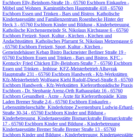
Eschborn
Elly-Beinhorn-Straße 1b - 65760 Eschborn
Einkaufen -
Möbel und Wohnen
Kaminstübchen
Hauptstraße 418 - 65760
Eschborn
Essen und Trinken - Bars und Bistros
Katholische
Kindertagesstätte und Familienzentrum Rosenhecke
Hinter der
Heck 3 - 65760 Eschborn
Kinder und Bildung - Kinderbetreuung
Katholische Kirchengemeinde St. Nikolaus
Kirchgasse 6 - 65760
Eschborn
Freizeit, Sport, Kultur - Kirchen - Kirchen und
Andachtsstätten
Katholisches Pfarramt St. Nikolaus
Metzengasse 6
- 65760 Eschborn
Freizeit, Sport, Kultur - Kirchen -
Gemeindehäuser
Kebap Bistro Backmeister
Berliner Straße 19 -
65760 Eschborn
Essen und Trinken - Bars und Bistros
KFC -
Kentucky Fried Chicken
Elly-Beinhorn-Straße 7 - 65760 Eschborn
Essen und Trinken - Imbisse
KFZ-Meisterbetrieb Albayrak
Hauptstraße 231 - 65760 Eschborn
Handwerk - Kfz-Werkstätten
Kfz-Meisterbetrieb Wolfgang Kiehl
Rudolf-Diesel-Straße 8 - 65760
Eschborn
Handwerk - Kfz-Werkstätten
Kieferorthopädische Praxis
Eschborn - Dr. Stephanie Arenz-Orth
Rathausplatz 16 - 65760
Eschborn
Gesundheit - Ärzte - Ärzte für Kieferorthopädie
Kims
Laden
Bremer Straße 2-6 - 65760 Eschborn
Einkaufen -
Lebensmittelgeschäfte
Kinderkrippe Zwergenburg
Ludwig-Erhard-
Straße 30-34 - 65760 Eschborn
Kinder und Bildung -
Kinderbetreuung
Kindertagesstätte Bismarckstraße
Bismarckstraße
17 - 65760 Eschborn
Kinder und Bildung - Kinderbetreuung
Kindertagesstätte Bremer Straße
Bremer Straße 13 - 65760
Eschborn
Kinder und Bildung - Kinderbetreuung
Kindertagesstätte