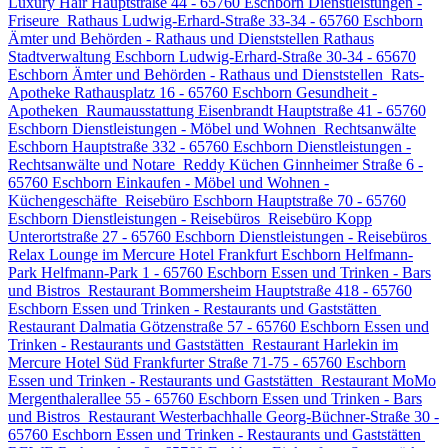
Luxury Hair
Hauptstraße 44 - 65760 Eschborn
Dienstleistungen -
Friseure
Rathaus
Ludwig-Erhard-Straße 33-34 - 65760 Eschborn
Ämter und Behörden - Rathaus und Dienststellen
Rathaus
Stadtverwaltung Eschborn
Ludwig-Erhard-Straße 30-34 - 65670
Eschborn
Ämter und Behörden - Rathaus und Dienststellen
Rats-
Apotheke
Rathausplatz 16 - 65760 Eschborn
Gesundheit -
Apotheken
Raumausstattung Eisenbrandt
Hauptstraße 41 - 65760
Eschborn
Dienstleistungen - Möbel und Wohnen
Rechtsanwälte
Eschborn
Hauptstraße 332 - 65760 Eschborn
Dienstleistungen -
Rechtsanwälte und Notare
Reddy Küchen
Ginnheimer Straße 6 -
65760 Eschborn
Einkaufen - Möbel und Wohnen -
Küchengeschäfte
Reisebüro Eschborn
Hauptstraße 70 - 65760
Eschborn
Dienstleistungen - Reisebüros
Reisebüro Kopp
Unterortstraße 27 - 65760 Eschborn
Dienstleistungen - Reisebüros
Relax Lounge im Mercure Hotel Frankfurt Eschborn Helfmann-
Park
Helfmann-Park 1 - 65760 Eschborn
Essen und Trinken - Bars
und Bistros
Restaurant Bommersheim
Hauptstraße 418 - 65760
Eschborn
Essen und Trinken - Restaurants und Gaststätten
Restaurant Dalmatia
Götzenstraße 57 - 65760 Eschborn
Essen und
Trinken - Restaurants und Gaststätten
Restaurant Harlekin im
Mercure Hotel Süd
Frankfurter Straße 71-75 - 65760 Eschborn
Essen und Trinken - Restaurants und Gaststätten
Restaurant MoMo
Mergenthalerallee 55 - 65760 Eschborn
Essen und Trinken - Bars
und Bistros
Restaurant Westerbachhalle
Georg-Büchner-Straße 30 -
65760 Eschborn
Essen und Trinken - Restaurants und Gaststätten