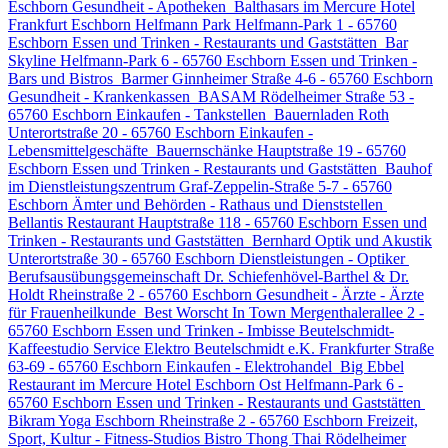
Eschborn
Gesundheit - Apotheken
Balthasars im Mercure Hotel
Frankfurt Eschborn Helfmann Park
Helfmann-Park 1 - 65760
Eschborn
Essen und Trinken - Restaurants und Gaststätten
Bar
Skyline
Helfmann-Park 6 - 65760 Eschborn
Essen und Trinken -
Bars und Bistros
Barmer
Ginnheimer Straße 4-6 - 65760 Eschborn
Gesundheit - Krankenkassen
BASAM
Rödelheimer Straße 53 -
65760 Eschborn
Einkaufen - Tankstellen
Bauernladen Roth
Unterortstraße 20 - 65760 Eschborn
Einkaufen -
Lebensmittelgeschäfte
Bauernschänke
Hauptstraße 19 - 65760
Eschborn
Essen und Trinken - Restaurants und Gaststätten
Bauhof
im Dienstleistungszentrum
Graf-Zeppelin-Straße 5-7 - 65760
Eschborn
Ämter und Behörden - Rathaus und Dienststellen
Bellantis Restaurant
Hauptstraße 118 - 65760 Eschborn
Essen und
Trinken - Restaurants und Gaststätten
Bernhard Optik und Akustik
Unterortstraße 30 - 65760 Eschborn
Dienstleistungen - Optiker
Berufsausübungsgemeinschaft Dr. Schiefenhövel-Barthel & Dr.
Holdt
Rheinstraße 2 - 65760 Eschborn
Gesundheit - Ärzte - Ärzte
für Frauenheilkunde
Best Worscht In Town
Mergenthalerallee 2 -
65760 Eschborn
Essen und Trinken - Imbisse
Beutelschmidt-
Kaffeestudio Service Elektro Beutelschmidt e.K.
Frankfurter Straße
63-69 - 65760 Eschborn
Einkaufen - Elektrohandel
Big Ebbel
Restaurant im Mercure Hotel Eschborn Ost
Helfmann-Park 6 -
65760 Eschborn
Essen und Trinken - Restaurants und Gaststätten
Bikram Yoga Eschborn
Rheinstraße 2 - 65760 Eschborn
Freizeit,
Sport, Kultur - Fitness-Studios
Bistro Thong Thai
Rödelheimer