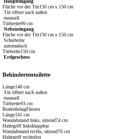
Haupteingang
Fläche vor der Tür
150 cm x 150 cm
Tür öffnet nach außen
manuell
Türbreite
99 cm
Nebeneingang
Fläche vor der Tür
150 cm x 150 cm
Schiebetür
automatisch
Türbreite
150 cm
Erdgeschoss
Behindertentoilette
Länge
140 cm
Tür öffnet nach außen
manuell
Türbreite
93 cm
Bodenbelag
Fliesen
Länge
141 cm
Wandabstand links, sitzend
74 cm
Haltegriff links
klappbar
Wandabstand rechts, sitzend
76 cm
Haltegriff rechts
fest