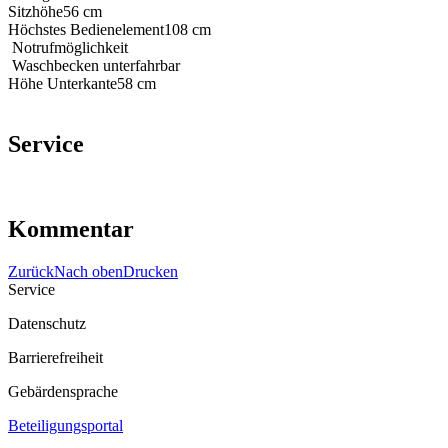
Sitzhöhe
56 cm
Höchstes Bedienelement
108 cm
Notrufmöglichkeit
Waschbecken unterfahrbar
Höhe Unterkante
58 cm
Service
Kommentar
Zurück
Nach oben
Drucken
Service
Datenschutz
Barrierefreiheit
Gebärdensprache
Beteiligungsportal